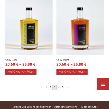
Oaky-Pear
Oaky-Plum
20,60
€
–
25,80
€
20,60
€
–
25,80
€
AUSFÜHRUNG WÄHLEN
AUSFÜHRUNG WÄHLEN
←
1
2
3
4
5
→
Versand und Zahlungsbedingungen
Datenschutzerklärung
Jugendschutz