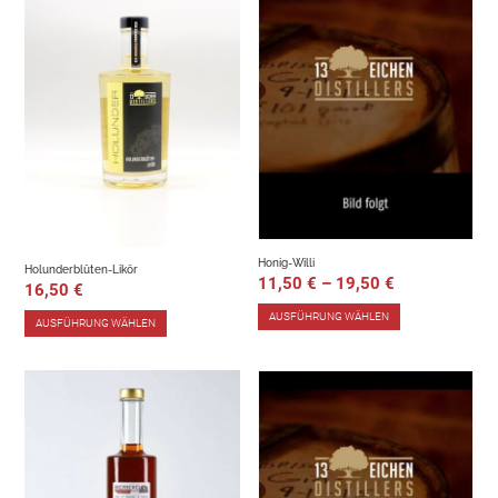
Honig-Willi
Holunderblüten-Likör
11,50
€
–
19,50
€
16,50
€
AUSFÜHRUNG WÄHLEN
AUSFÜHRUNG WÄHLEN