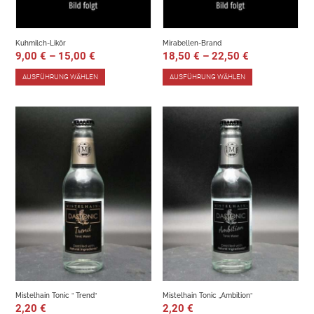
Kuhmilch-Likör
Mirabellen-Brand
9,00
€
–
15,00
€
18,50
€
–
22,50
€
AUSFÜHRUNG WÄHLEN
AUSFÜHRUNG WÄHLEN
Mistelhain Tonic “ Trend“
Mistelhain Tonic „Ambition“
2,20
€
2,20
€