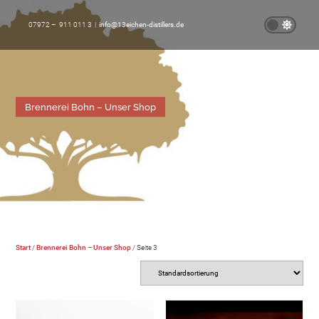
07972 – 911 011 3 |
info@13eichen-distillers.de
Brennerei Bohn – Unser Shop
Start
/
Brennerei Bohn – Unser Shop
/ Seite 3