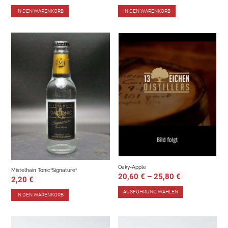
IN DEN WARENKORB
IN DEN WARENKORB
Oaky-Apple
Mistelhain Tonic“Signature“
20,60
€
–
25,80
€
2,20
€
AUSFÜHRUNG WÄHLEN
IN DEN WARENKORB