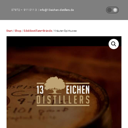
07972 – 911 011 3 |
info@13eichen-distillers.de
Start
/
Shop
/
Edeldestillate+Brände
/ Kräuter-Spirituose