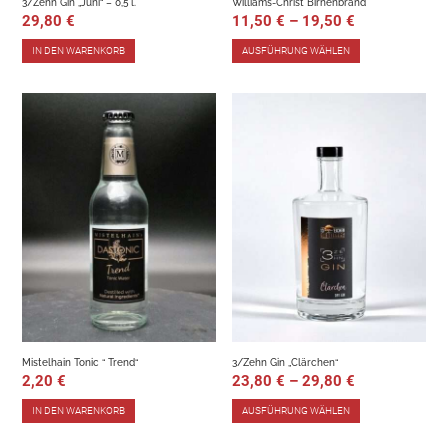
3/Zehn Gin „Juni“ – 0,5 l.
Williams-Christ Birnenbrand
29,80
€
11,50
€
–
19,50
€
IN DEN WARENKORB
AUSFÜHRUNG WÄHLEN
Mistelhain Tonic “ Trend“
3/Zehn Gin „Clärchen“
2,20
€
23,80
€
–
29,80
€
IN DEN WARENKORB
AUSFÜHRUNG WÄHLEN