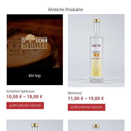
Ähnliche Produkte
Schlehen-Spirituose
Bierbrand
10,50
€
–
18,00
€
11,00
€
–
19,00
€
AUSFÜHRUNG WÄHLEN
AUSFÜHRUNG WÄHLEN