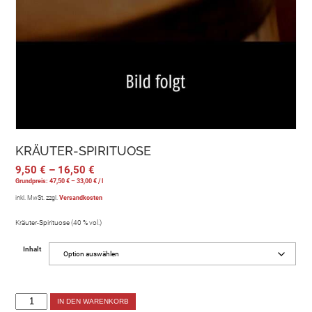
KRÄUTER-SPIRITUOSE
9,50
€
–
16,50
€
Grundpreis:
47,50
€
–
33,00
€
/
l
inkl. MwSt.
zzgl.
Versandkosten
Kräuter-Spirituose (40 % vol.)
Inhalt
IN DEN WARENKORB