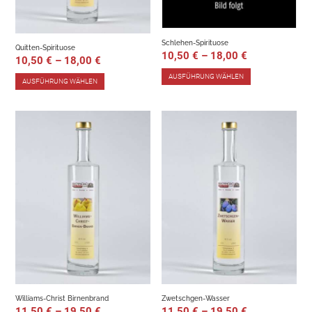
Schlehen-Spirituose
Quitten-Spirituose
10,50
€
–
18,00
€
10,50
€
–
18,00
€
AUSFÜHRUNG WÄHLEN
AUSFÜHRUNG WÄHLEN
Williams-Christ Birnenbrand
Zwetschgen-Wasser
11,50
€
–
19,50
€
11,50
€
–
19,50
€