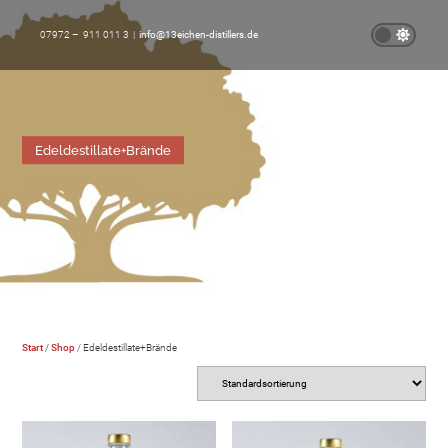
07972 – 911 011 3 |
info@13eichen-distillers.de
Edeldestillate+Brände
Start
/
Shop
/ Edeldestillate+Brände