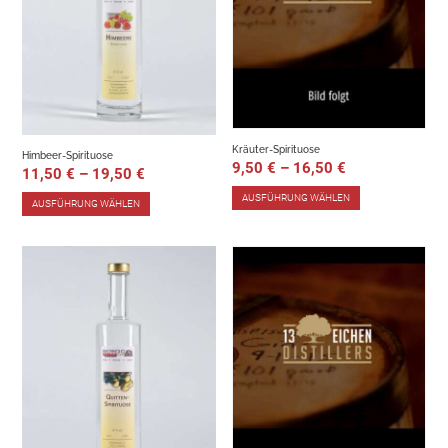
Kräuter-Spirituose
Himbeer-Spirituose
9,50
€
–
16,50
€
11,50
€
–
19,50
€
AUSFÜHRUNG WÄHLEN
AUSFÜHRUNG WÄHLEN