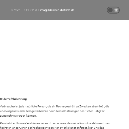
07972 – 911 011 3 |
info@13eichen-distillers.de
WIDERRUFSBELEHRUNG
Widerrufsbelehrung
Verbraucher ist jede natürliche Person, die ein Rechtsgeschäft zu Zwecken abschließt, die
überwiegend weder ihrer gewerblichen noch ihrer selbständigen beruflichen Tätigkeit
zugerechnet werden können.
Persönlicher Hinweis: Als kleines feines Unternehmen, das seine Produkte stets nach den
höchsten Ansprüchen der hochprozentigen Handwerkskunst anfertigt, liegt uns das