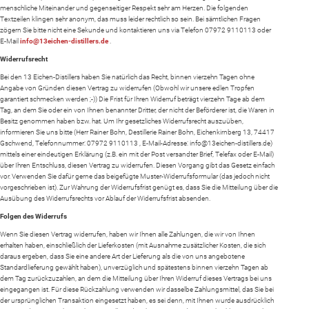
menschliche Miteinander und gegenseitiger Respekt sehr am Herzen. Die folgenden
Textzeilen klingen sehr anonym, das muss leider rechtlich so sein. Bei sämtlichen Fragen
zögern Sie bitte nicht eine Sekunde und kontaktieren uns via Telefon 07972 9110113 oder
E-Mail
info@13eichen-distillers.de
.
Widerrufsrecht
Bei den 13 Eichen-Distillers haben Sie natürlich das Recht, binnen vierzehn Tagen ohne
Angabe von Gründen diesen Vertrag zu widerrufen (Obwohl wir unsere edlen Tropfen
garantiert schmecken werden ;-)) Die Frist für Ihren Widerruf beträgt vierzehn Tage ab dem
Tag, an dem Sie oder ein von Ihnen benannter Dritter, der nicht der Beförderer ist, die Waren in
Besitz genommen haben bzw. hat. Um Ihr gesetzliches Widerrufsrecht auszuüben,
informieren Sie uns bitte (Herr Rainer Bohn, Destillerie Rainer Bohn, Eichenkirnberg 13, 74417
Gschwend, Telefonnummer: 07972 9110113 , E-Mail-Adresse: info@13eichen-distillers.de)
mittels einer eindeutigen Erklärung (z.B. ein mit der Post versandter Brief, Telefax oder E-Mail)
über Ihren Entschluss, diesen Vertrag zu widerrufen. Diesen Vorgang gibt das Gesetz einfach
vor. Verwenden Sie dafür gerne das beigefügte Muster-Widerrufsformular (das jedoch nicht
vorgeschrieben ist). Zur Wahrung der Widerrufsfrist genügt es, dass Sie die Mitteilung über die
Ausübung des Widerrufsrechts vor Ablauf der Widerrufsfrist absenden.
Folgen des Widerrufs
Wenn Sie diesen Vertrag widerrufen, haben wir Ihnen alle Zahlungen, die wir von Ihnen
erhalten haben, einschließlich der Lieferkosten (mit Ausnahme zusätzlicher Kosten, die sich
daraus ergeben, dass Sie eine andere Art der Lieferung als die von uns angebotene
Standardlieferung gewählt haben), unverzüglich und spätestens binnen vierzehn Tagen ab
dem Tag zurückzuzahlen, an dem die Mitteilung über Ihren Widerruf dieses Vertrags bei uns
eingegangen ist. Für diese Rückzahlung verwenden wir dasselbe Zahlungsmittel, das Sie bei
der ursprünglichen Transaktion eingesetzt haben, es sei denn, mit Ihnen wurde ausdrücklich