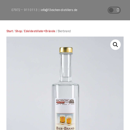
07972 – 911 011 3 |
info@13eichen-distillers.de
Start
/
Shop
/
Edeldestillate+Brände
/ Bierbrand