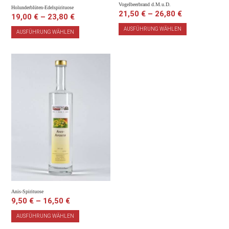
Vogelbeerbrand d.M.u.D.
Holunderblüten-Edelspirituose
21,50
€
–
26,80
€
19,00
€
–
23,80
€
AUSFÜHRUNG WÄHLEN
AUSFÜHRUNG WÄHLEN
Anis-Spirituose
9,50
€
–
16,50
€
AUSFÜHRUNG WÄHLEN