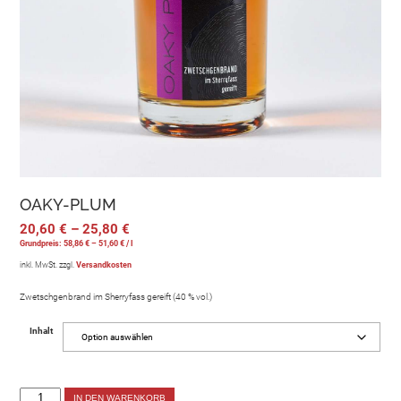
OAKY-PLUM
20,60
€
–
25,80
€
Grundpreis:
58,86
€
–
51,60
€
/
l
inkl. MwSt.
zzgl.
Versandkosten
Zwetschgenbrand im Sherryfass gereift (40 % vol.)
Inhalt
IN DEN WARENKORB