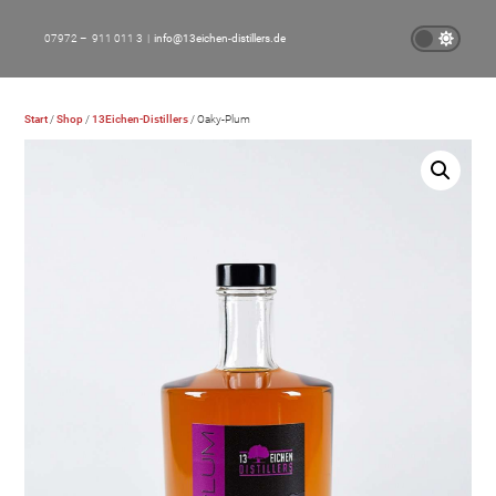
07972 – 911 011 3 |
info@13eichen-distillers.de
Start
/
Shop
/
13Eichen-Distillers
/ Oaky-Plum