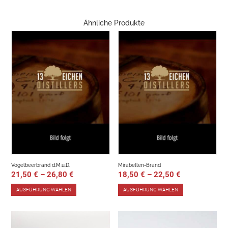
Ähnliche Produkte
Vogelbeerbrand d.M.u.D.
Mirabellen-Brand
21,50
€
–
26,80
€
18,50
€
–
22,50
€
AUSFÜHRUNG WÄHLEN
AUSFÜHRUNG WÄHLEN