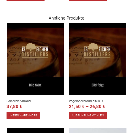
Ähnliche Produkte
Porterbier-Brand
Vogelbeerbrand d.M.u.D.
37,80
€
21,50
€
–
26,80
€
IN DEN WARENKORB
AUSFÜHRUNG WÄHLEN