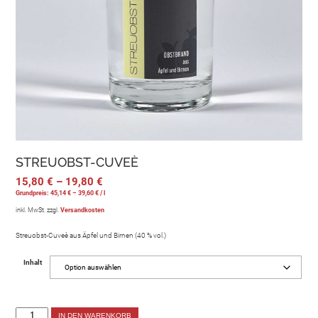
STREUOBST-CUVEÈ
15,80
€
–
19,80
€
Grundpreis:
45,14
€
–
39,60
€
/
l
inkl. MwSt.
zzgl.
Versandkosten
Streuobst-Cuveè aus Äpfel und Birnen (40 % vol.)
Inhalt
IN DEN WARENKORB