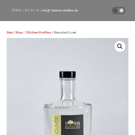
07972 – 911 011 3 |
info@13eichen-distillers.de
Start
/
Shop
/
13Eichen-Distillers
/ Streuobst-Cuveè