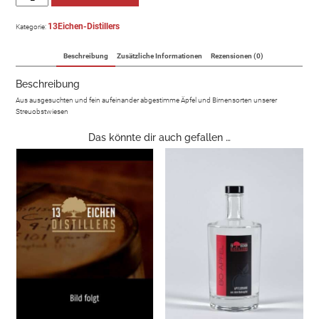
13Eichen-Distillers
Kategorie:
Beschreibung
Zusätzliche Informationen
Rezensionen (0)
Beschreibung
Aus ausgesuchten und fein aufeinander abgestimme Äpfel und Birnensorten unserer
Streuobstwiesen
Das könnte dir auch gefallen …