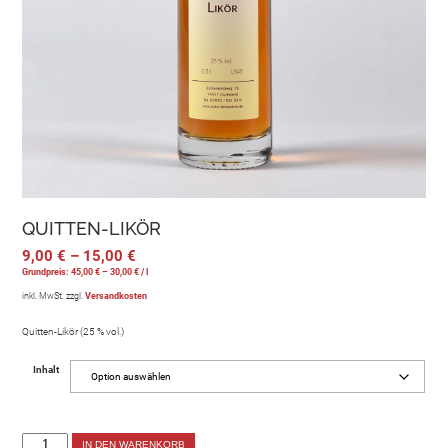
QUITTEN-LIKÖR
9,00
€
–
15,00
€
Grundpreis:
45,00
€
–
30,00
€
/
l
inkl. MwSt.
zzgl.
Versandkosten
Quitten-Likör (25 % vol.)
Inhalt
IN DEN WARENKORB