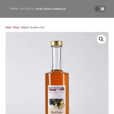
07972 – 911 011 3 |
info@13eichen-distillers.de
Start
/
Shop
/
Liköre
/ Quitten-Likör