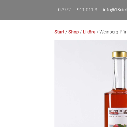
07972 – 911 011 3 |
info@13eiche
Start
/
Shop
/
Liköre
/ Weinberg-Pfir