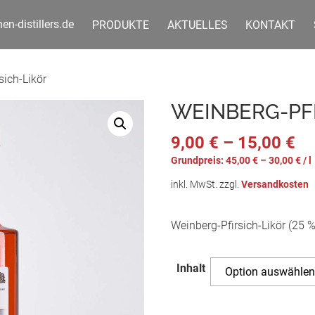
n-distillers.de
PRODUKTE
AKTUELLES
KONTAKT
sich-Likör
WEINBERG-PFI
9,00
€
–
15,00
€
Grundpreis:
45,00
€
–
30,00
€
/
l
inkl. MwSt.
zzgl.
Versandkosten
Weinberg-Pfirsich-Likör (25 %
Inhalt