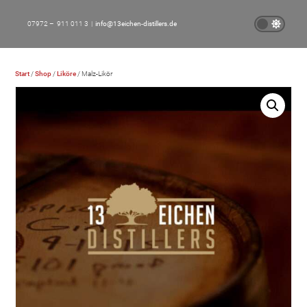
07972 – 911 011 3 |
info@13eichen-distillers.de
Start
/
Shop
/
Liköre
/ Malz-Likör