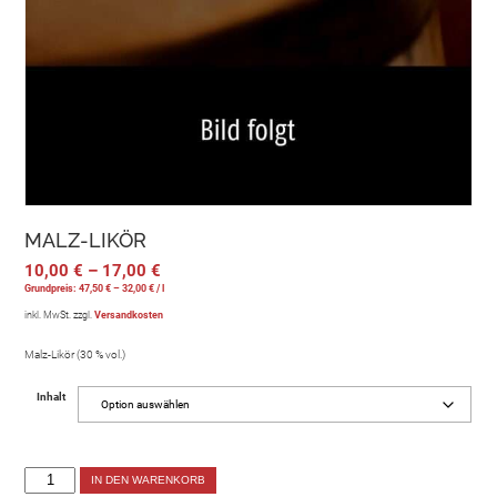
MALZ-LIKÖR
10,00
€
–
17,00
€
Grundpreis:
47,50
€
–
32,00
€
/
l
inkl. MwSt.
zzgl.
Versandkosten
Malz-Likör (30 % vol.)
Inhalt
IN DEN WARENKORB