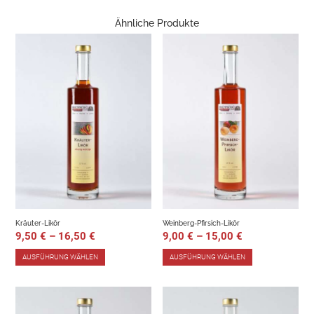
Ähnliche Produkte
Kräuter-Likör
Weinberg-Pfirsich-Likör
9,50
€
–
16,50
€
9,00
€
–
15,00
€
AUSFÜHRUNG WÄHLEN
AUSFÜHRUNG WÄHLEN