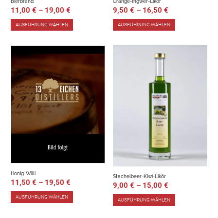
Bierbrand
Orange-Ingwer-Likör
11,00
€
–
19,00
€
9,50
€
–
16,50
€
AUSFÜHRUNG WÄHLEN
AUSFÜHRUNG WÄHLEN
Honig-Willi
Stachelbeer-Kiwi-Likör
11,50
€
–
19,50
€
9,00
€
–
15,00
€
AUSFÜHRUNG WÄHLEN
AUSFÜHRUNG WÄHLEN