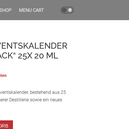
SHOP
MENU CART
DVENTSKALENDER
CK“ 25X 20 ML
sten
dventskalender, bestehend aus 25
rer Destillerie sowie ein neues
ORB