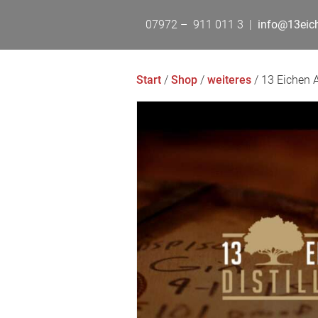
07972 – 911 011 3 |
info@13eiche
Start
/
Shop
/
weiteres
/ 13 Eichen 