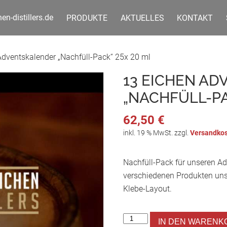
n-distillers.de
PRODUKTE
AKTUELLES
KONTAKT
Adventskalender „Nachfüll-Pack“ 25x 20 ml
13 EICHEN A
„NACHFÜLL-PA
62,50
€
inkl. 19 % MwSt.
zzgl.
Versandko
Nachfüll-Pack für unseren A
verschiedenen Produkten unse
Klebe-Layout.
IN DEN WARENK