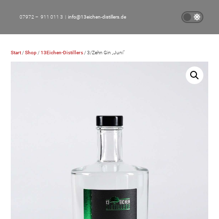
07972 – 911 011 3 |
info@13eichen-distillers.de
Start
/
Shop
/
13Eichen-Distillers
/ 3/Zehn Gin „Juni“