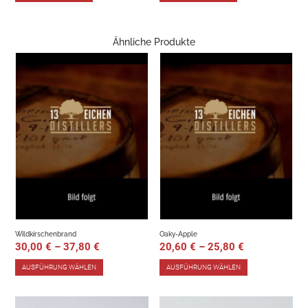
Ähnliche Produkte
Wildkirschenbrand
Oaky-Apple
30,00
€
–
37,80
€
20,60
€
–
25,80
€
AUSFÜHRUNG WÄHLEN
AUSFÜHRUNG WÄHLEN