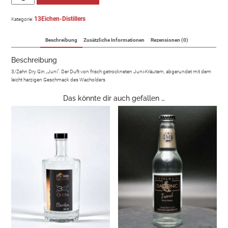
13Eichen-Distillers
Kategorie:
Beschreibung
Zusätzliche Informationen
Rezensionen (0)
Beschreibung
3/Zehn Dry Gin „Juni“. Der Duft von frisch getrockneten Juni-Kräutern, abgerundet mit dem
leicht harzigen Geschmack des Wacholders
Das könnte dir auch gefallen …