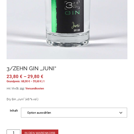
3/ZEHN GIN „JUNI“
23,80
€
–
29,80
€
Grundpreis:
68,00
€
–
59,60
€
/
l
inkl. MwSt.
zzgl.
Versandkosten
Dry Gin „Juni“ (43 % vol.)
Inhalt
IN DEN WARENKORB