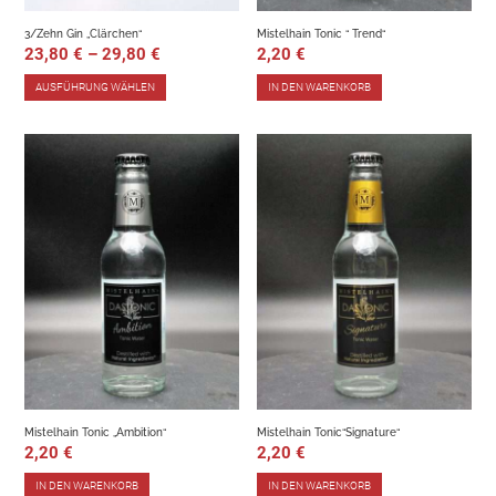
3/Zehn Gin „Clärchen“
Mistelhain Tonic “ Trend“
23,80
€
–
29,80
€
2,20
€
AUSFÜHRUNG WÄHLEN
IN DEN WARENKORB
Mistelhain Tonic „Ambition“
Mistelhain Tonic“Signature“
2,20
€
2,20
€
IN DEN WARENKORB
IN DEN WARENKORB