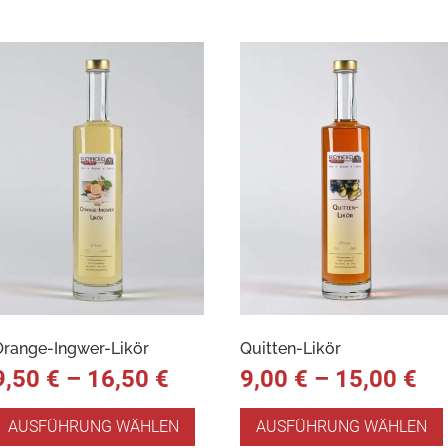
Orange-Ingwer-Likör
Quitten-Likör
9,50
€
–
16,50
€
9,00
€
–
15,00
€
AUSFÜHRUNG WÄHLEN
AUSFÜHRUNG WÄHLEN