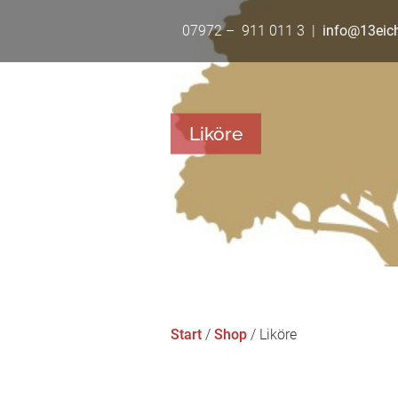
07972 – 911 011 3 |
info@13eiche
Liköre
Start
/
Shop
/ Liköre