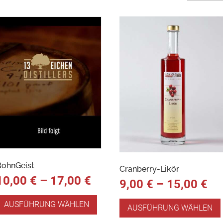
BohnGeist
Cranberry-Likör
10,00
€
–
17,00
€
9,00
€
–
15,00
€
AUSFÜHRUNG WÄHLEN
AUSFÜHRUNG WÄHLEN