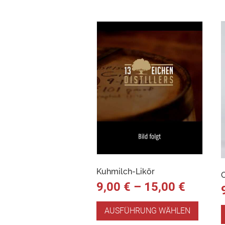
Kuhmilch-Likör
9,00
€
–
15,00
€
AUSFÜHRUNG WÄHLEN